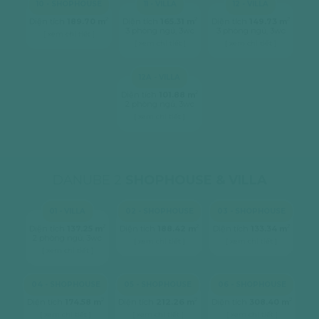
10 - SHOPHOUSE
11 - VILLA
12 - VILLA
2
2
2
Diện tích
189.70 m
Diện tích
165.31 m
Diện tích
149.73 m
3 phòng ngủ, 3wc
3 phòng ngủ, 3wc
[ xem chi tiết ]
[ xem chi tiết ]
[ xem chi tiết ]
12A - VILLA
2
Diện tích
101.88 m
2 phòng ngủ, 3wc
[ xem chi tiết ]
DANUBE 2
SHOPHOUSE & VILLA
01 - VILLA
02 - SHOPHOUSE
03 - SHOPHOUSE
2
2
2
Diện tích
137.25 m
Diện tích
188.42 m
Diện tích
133.34 m
2 phòng ngủ, 3wc
[ xem chi tiết ]
[ xem chi tiết ]
[ xem chi tiết ]
04 - SHOPHOUSE
05 - SHOPHOUSE
06 - SHOPHOUSE
2
2
2
Diện tích
174.58 m
Diện tích
212.26 m
Diện tích
308.40 m
[ xem chi tiết ]
[ xem chi tiết ]
[ xem chi tiết ]