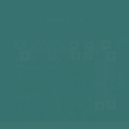
Danube
TẦNG 04-16
04
05
06
07
08
09
10
11
02
03
04
03
02
01
14
12A
12
01
05
17
06
DANUBE 1
16
07
15
08
09
14
DANUBE 2
10
12A
11
12