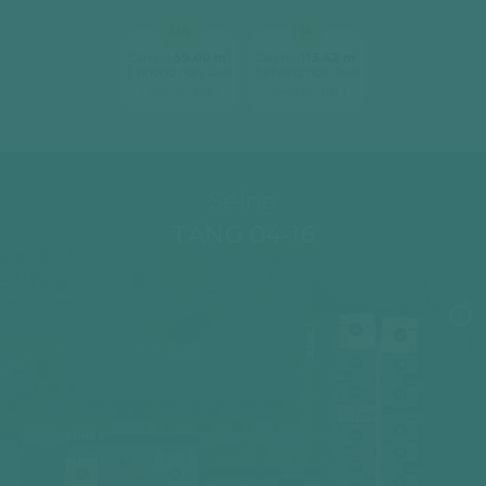
12A
14
2
2
Căn hộ
59.00 m
Căn hộ
113.42 m
2 phòng ngủ, 2wc
3 phòng ngủ, 2wc
[ xem chi tiết ]
[ xem chi tiết ]
Seine
TẦNG 04-16
SEINE 1
06
07
05
08
04
09
10
SEINE 2
03
11
02
11
12
12A
14
12