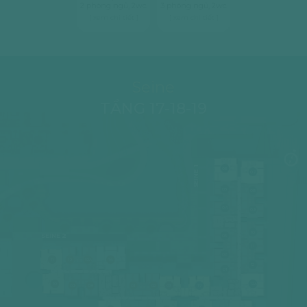
2 phòng ngủ, 2wc
3 phòng ngủ, 2wc
[ xem chi tiết ]
[ xem chi tiết ]
Seine
TẦNG 17-18-19
SEINE 1
06
07
05
08
04
09
10
SEINE 2
03
11
02
11
12
12A
14
12
01
10
12A
09
08
01
02
03
17