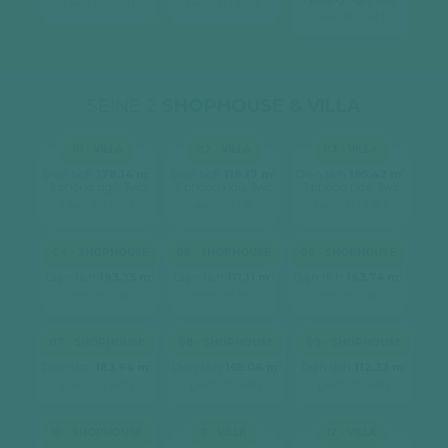
[ xem chi tiết ]
[ xem chi tiết ]
[ xem chi tiết ]
SEINE 2
SHOPHOUSE & VILLA
01 - VILLA
02 - VILLA
03 - VILLA
2
2
2
Diện tích
178.14 m
Diện tích
119.17 m
Diện tích
195.42 m
3 phòng ngủ, 3wc
2 phòng ngủ, 3wc
3 phòng ngủ, 3wc
[ xem chi tiết ]
[ xem chi tiết ]
[ xem chi tiết ]
04 - SHOPHOUSE
05 - SHOPHOUSE
06 - SHOPHOUSE
2
2
2
Diện tích
193.75 m
Diện tích
111.11 m
Diện tích
163.74 m
[ xem chi tiết ]
[ xem chi tiết ]
[ xem chi tiết ]
07 - SHOPHOUSE
08 - SHOPHOUSE
09 - SHOPHOUSE
2
2
2
Diện tích
183.94 m
Diện tích
165.06 m
Diện tích
112.33 m
[ xem chi tiết ]
[ xem chi tiết ]
[ xem chi tiết ]
10 - SHOPHOUSE
11 - VILLA
12 - VILLA