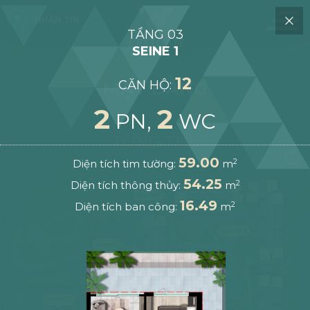
NHẬN TIN
TẦNG 03
SEINE 1
12
CĂN HỘ:
MẶT BẰNG
2
2
PN,
WC
TỔNG THỂ
59.00
Diện tích tim tường:
m
2
54.25
Diện tích thông thủy:
m
2
DANUBE 1
16.49
Diện tích ban công:
m
2
DANUBE 2
MEKONG
THAMES 2
THAMES 1
SEINE 2