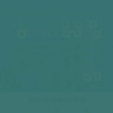
TẦNG 17-18-19
04
05
06
07
08
09
10
11
02
03
04
03
02
01
14
12A
12
01
05
17
06
DANUBE 1
16
07
15
08
09
14
DANUBE 2
10
12A
11
12
DANUBE 1
TẦNG 17-18-19
01
02
03