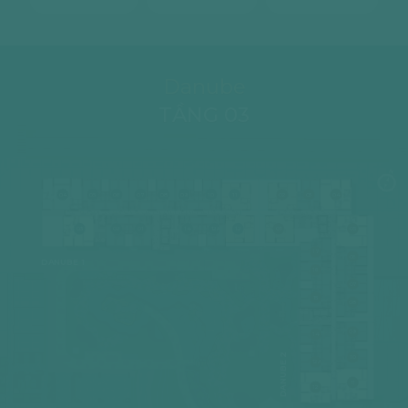
Danube
TẦNG 03
04
05
06
07
08
09
10
11
02
03
04
03
02
01
14
12A
12
01
05
-
17
Terrace
06
DANUBE 1
16
07
15
08
09
14
DANUBE 2
10
12A
11
12