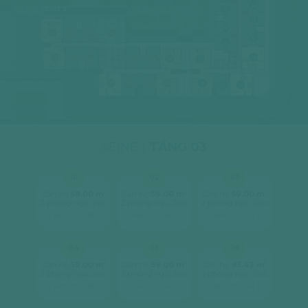
10
SEINE 2
03
11
02
11
12
12A
14
12
01
10
12A
09
08
01
02
03
17
07
06
05
04
16
15
14
SEINE 1
TẦNG 03
01
02
03
2
2
2
Căn hộ
59.00 m
Căn hộ
59.00 m
Căn hộ
59.00 m
2 phòng ngủ, 2wc
2 phòng ngủ, 2wc
2 phòng ngủ, 2wc
[ xem chi tiết ]
[ xem chi tiết ]
[ xem chi tiết ]
04
05
06
2
2
2
Căn hộ
59.00 m
Căn hộ
59.00 m
Căn hộ
85.42 m
2 phòng ngủ, 2wc
2 phòng ngủ, 2wc
3 phòng ngủ, 2wc
[ xem chi tiết ]
[ xem chi tiết ]
[ xem chi tiết ]