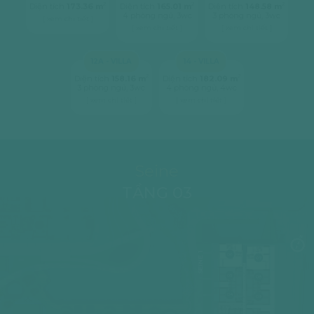
2
2
2
Diện tích
173.36 m
Diện tích
165.01 m
Diện tích
148.58 m
4 phòng ngủ, 3wc
3 phòng ngủ, 3wc
[ xem chi tiết ]
[ xem chi tiết ]
[ xem chi tiết ]
12A - VILLA
14 - VILLA
2
2
Diện tích
158.16 m
Diện tích
182.09 m
3 phòng ngủ, 3wc
4 phòng ngủ, 4wc
[ xem chi tiết ]
[ xem chi tiết ]
Seine
TẦNG 03
SEINE 1
06
07
05
08
04
09